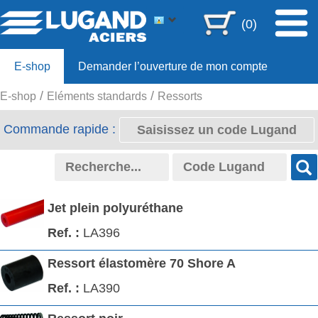
(0)
E-shop
Demander l’ouverture de mon compte
E-shop
Eléments standards
Ressorts
Offre 80ans
Commande rapide :
Jet plein polyuréthane
LA396
Ressort élastomère 70 Shore A
LA390