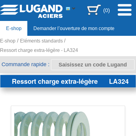
(0)
E-shop
Demander l’ouverture de mon compte
E-shop
Eléments standards
Offre 80ans
Ressort charge extra-légère - LA324
Commande rapide :
Ressort charge extra-légère
LA324