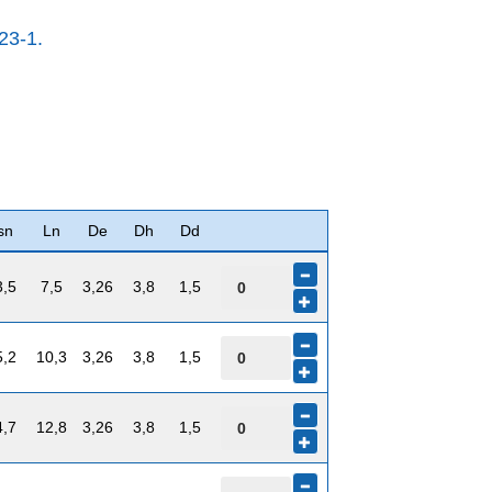
23-1.
sn
Ln
De
Dh
Dd
3,5
7,5
3,26
3,8
1,5
5,2
10,3
3,26
3,8
1,5
4,7
12,8
3,26
3,8
1,5