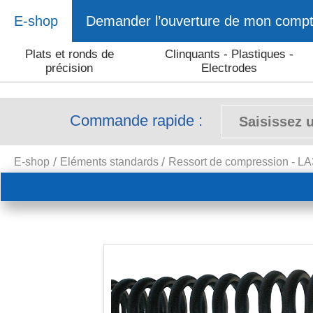
E-shop
Demander l’ouverture de mon comp
Plats et ronds de
Clinquants - Plastiques -
précision
Electrodes
Commande rapide :
E-shop
Eléments standards
Ressort de compression - L