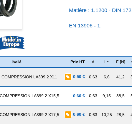
Matière : 1.1200 - DIN 172
EN 13906 - 1.
Libellé
Prix HT
d
Lc
F [N]
0.50 €
 COMPRESSION LA399 2 X11
0,63
6,6
41,2
COMPRESSION LA399 2 X15,5
0.60 €
0,63
9,15
38,5
0.60 €
COMPRESSION LA399 2 X17,5
0,63
10,25
28,5