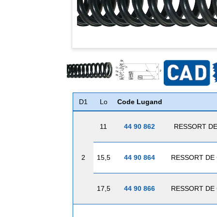
D1
Lo
Code Lugand
11
44 90 862
RESSORT DE
2
15,5
44 90 864
RESSORT DE 
17,5
44 90 866
RESSORT DE 