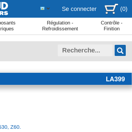
Se connecter
(0)
osants
Régulation -
Contrôle -
triques
Refroidissement
Finition
LA399
530, Z60.