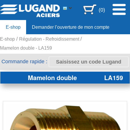
(0)
E-shop
Demander l’ouverture de mon compte
E-shop
Régulation - Refroidissement
Offre 80ans
Mamelon double - LA159
Commande rapide :
Mamelon double
LA159