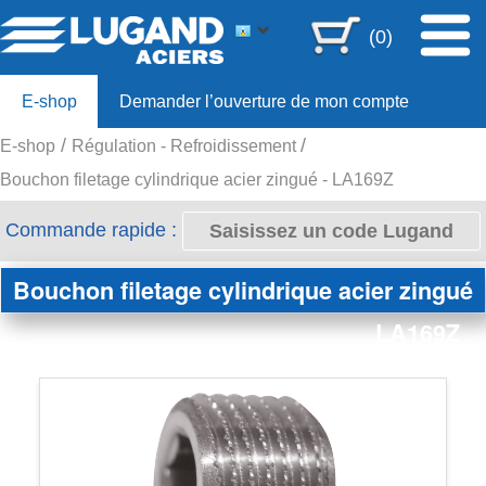
(0)
E-shop
Demander l’ouverture de mon compte
E-shop
Régulation - Refroidissement
Offre 80ans
Bouchon filetage cylindrique acier zingué - LA169Z
Commande rapide :
Bouchon filetage cylindrique acier zingué
LA169Z