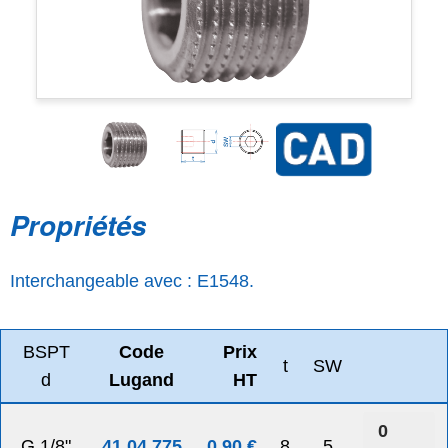
Propriétés
Interchangeable avec : E1548.
BSPT
Code
Prix
t
SW
d
Lugand
HT
G 1/8"
41 04 775
0.90 €
8
5