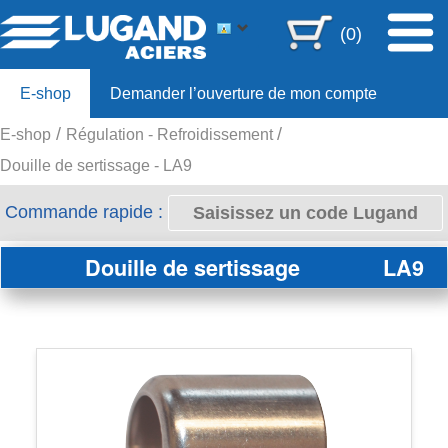
(0)
E-shop
Demander l’ouverture de mon compte
E-shop
Régulation - Refroidissement
Offre 80ans
Douille de sertissage - LA9
Commande rapide :
Douille de sertissage
LA9