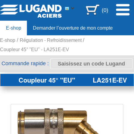
(0)
E-shop
Demander l’ouverture de mon compte
E-shop
Régulation - Refroidissement
Offre 80ans
Coupleur 45° "EU" - LA251E-EV
Commande rapide :
Coupleur 45° "EU"
LA251E-EV