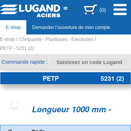
(0)
E-shop
Demander l’ouverture de mon compte
E-shop
Clinquants - Plastiques - Electrodes
Offre 80ans
PETP - 5231 (2)
Commande rapide :
PETP
5231 (2)
Longueur 1000 mm -