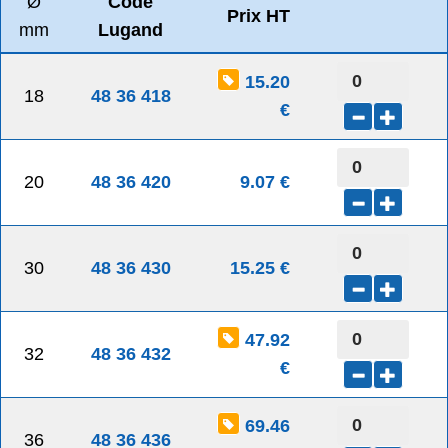
Ø
Code
Prix HT
mm
Lugand
15.20
18
48 36 418
€
20
48 36 420
9.07 €
30
48 36 430
15.25 €
47.92
32
48 36 432
€
69.46
36
48 36 436