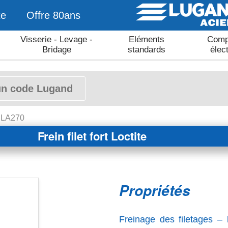
te
Offre 80ans
Visserie - Levage -
Eléments
Comp
Bridage
standards
élec
 - LA270
Frein filet fort Loctite
Propriétés
Freinage des filetages 