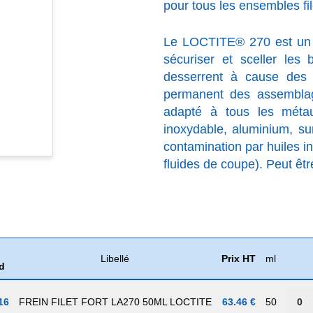
pour tous les ensembles fil
Le LOCTITE® 270 est un fr
sécuriser et sceller les
desserrent à cause des v
permanent des assemblag
adapté à tous les métau
inoxydable, aluminium, su
contamination par huiles ind
fluides de coupe). Peut êt
Libellé
Prix HT
ml
d
16
FREIN FILET FORT LA270 50ML LOCTITE
63.46 €
50