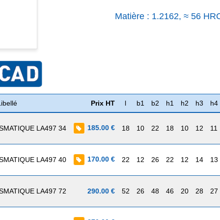
Matière : 1.2162, ≈ 56 HR
ibellé
Prix HT
l
b1
b2
h1
h2
h3
h4
185.00 €
SMATIQUE LA497 34
18
10
22
18
10
12
11
170.00 €
SMATIQUE LA497 40
22
12
26
22
12
14
13
SMATIQUE LA497 72
290.00 €
52
26
48
46
20
28
27