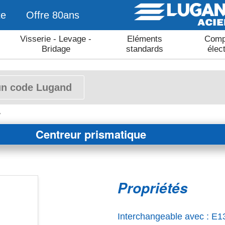
te
Offre 80ans
Visserie - Levage -
Eléments
Comp
Bridage
standards
élec
7
Centreur prismatique
Propriétés
Interchangeable avec : E1