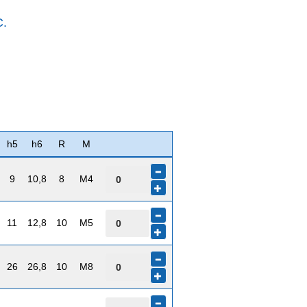
C.
h5
h6
R
M
9
10,8
8
M4
11
12,8
10
M5
26
26,8
10
M8