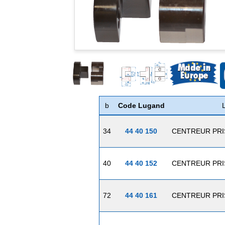
b
Code Lugand
L
34
44 40 150
CENTREUR PRI
40
44 40 152
CENTREUR PRI
72
44 40 161
CENTREUR PRI