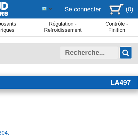
Se connecter
(0)
osants
Régulation -
Contrôle -
triques
Refroidissement
Finition
LA497
304.