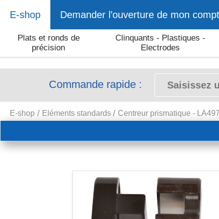
E-shop
Demander l’ouverture de mon comp
Plats et ronds de
Clinquants - Plastiques -
précision
Electrodes
Commande rapide :
E-shop
Eléments standards
Centreur prismatique - LA49