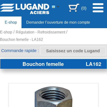
(0)
E-shop
Demander l’ouverture de mon compte
E-shop
Régulation - Refroidissement
Offre 80ans
Bouchon femelle - LA162
Commande rapide :
Bouchon femelle
LA162