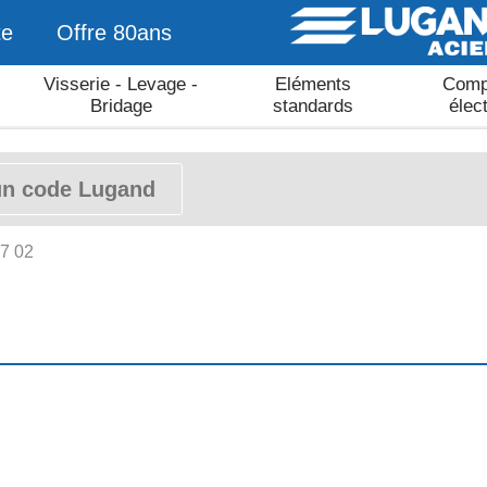
te
Offre 80ans
Visserie - Levage -
Eléments
Comp
Bridage
standards
élec
97 02