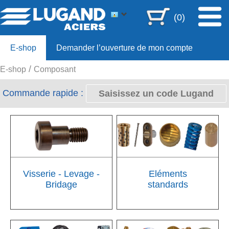
(0)
E-shop
Demander l’ouverture de mon compte
E-shop
Composant
Offre 80ans
Commande rapide :
Visserie - Levage -
Eléments
Bridage
standards